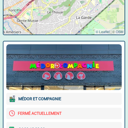
© Leaflet
|
©
OSM
MÉDOR ET COMPAGNIE
FERMÉ ACTUELLEMENT