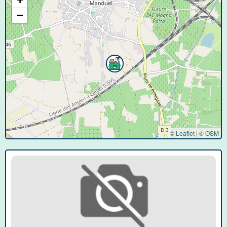
−
© Leaflet
|
©
OSM