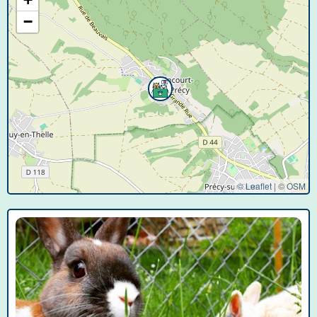
−
© Leaflet
|
©
OSM