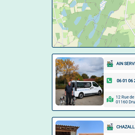
AIN SERV
12 Rue de
01160 Drui
CHAZALL