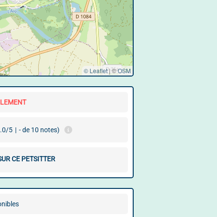
© Leaflet
|
©
OSM
LLEMENT
.0/5
|
- de 10 notes)
SUR CE PETSITTER
onibles