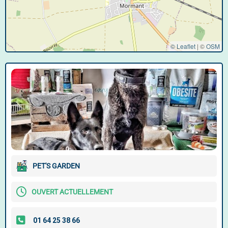
© Leaflet
|
©
OSM
PET'S GARDEN
OUVERT ACTUELLEMENT