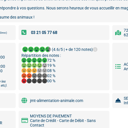
r répondre à vos questions. Nous serons heureux de vous accueillir en ma
yaume des animaux !
72
00mn)
62
(4.6/5 | + de 120 notes)
Répartition des notes :
:00
72 %
A
19 %
9:00
An
08 %
00
02 %
00 %
 les
etc).
S
jmt-alimentation-animale.com
In
MOYENS DE PAIEMENT
Carte de Crédit - Carte de Débit - Sans
MR
Contact