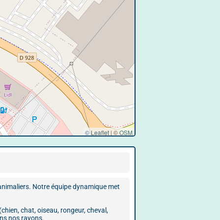
© Leaflet
|
©
OSM
 animaliers. Notre équipe dynamique met
hien, chat, oiseau, rongeur, cheval,
ans nos rayons.