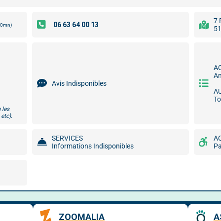
7 
00mn)
51
A
An
Avis Indisponibles
A
To
 les
etc).
SERVICES
A
Informations Indisponibles
P