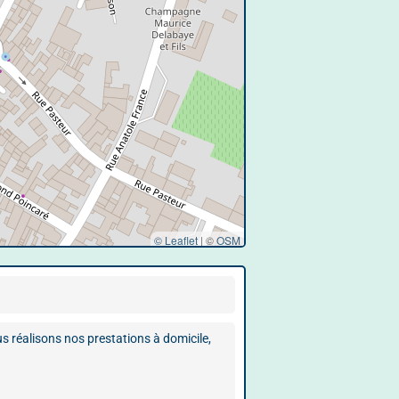
© Leaflet
|
©
OSM
 réalisons nos prestations à domicile,