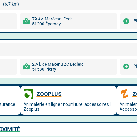
(6.7 km)
79 Av. Maréchal Foch
P
51200 Épernay
2 All. de Maxenu ZC Leclerc
P
51530 Pierry
OXIMITÉ