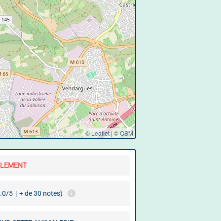
© Leaflet
|
©
OSM
LLEMENT
.0/5
|
+ de 30 notes)