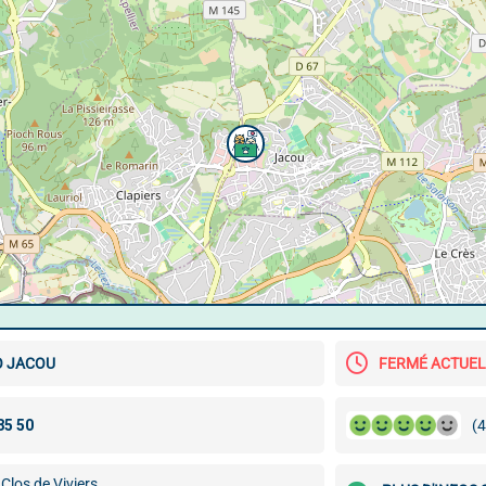
O JACOU
FERMÉ ACTUE
(4
Clos de Viviers