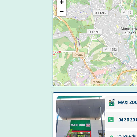
+
−
MAXI ZO
25 Rue du 